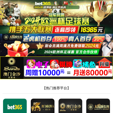
世界杯官网
����������
404 - �Ҳ����ļ���Ŀ¼��
��Ҫ���ҵ���Դ�����ѱ�ɾ�����Ѹ������ƻ�