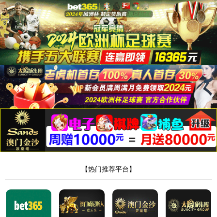
世界杯官网
����������
404 - �Ҳ����ļ���Ŀ¼��
��Ҫ���ҵ���Դ�����ѱ�ɾ�����Ѹ������ƻ�