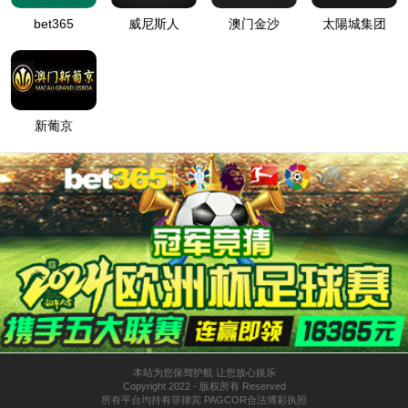
位置：
世界杯官网
信息公开
公司简介
信息公开
公司简介
企业文化
发展历程
世界杯官网 - 美加墨连接全球足球狂欢(FIFA World Cup 20
由中国原子能工业有限公司、西北有色金属研究院、西安工业投资集团
科技公司。公司位于西安经济技术开发区泾渭新城泾高北路东段19号，占
际、国内均处于领先地位，可解决我国核电及其它结构材料自主化的需求