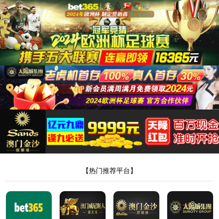
世界杯官网
世界杯官网
信息公开
重点实验室
新闻中心
公告通知
联系我们